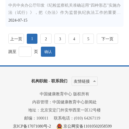
中共中央办公厅印发《纪检监察机关准确运用“四种形态”实施办
法（试行）》，把《办法》作为监督执纪执法工作的重要依
据，以
2024-07-15
1
上一页
2
3
4
5
下一页
跳至
页
机构职能
-
联系我们
友情链接
中国健康教育中心 版权所有
内容管理：中国健康教育中心新闻处
地址：北京安定门外安华西里一区12号楼
邮编：100011
联系电话：(010) 64267119
京ICP备17071080号-2
京公网安备11010502058599