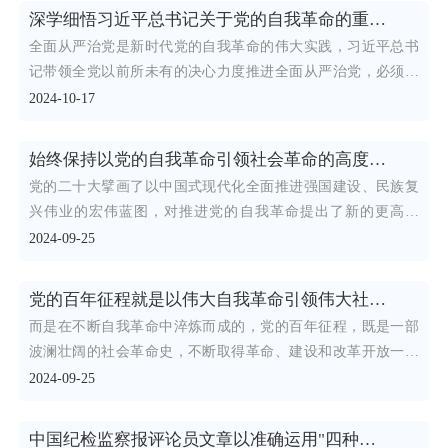
深学细悟习近平总书记关于党的自我革命的重要思想 牢牢把握深入推进党的自我革命的思路举措
全面从严治党是新时代党的自我革命的伟大实践，习近平总书
记带领全党以前所未有的决心力度推进全面从严治党，必须始
终坚持党
2024-10-17
始终保持以党的自我革命引领社会革命的高度自觉
党的二十大擘画了以中国式现代化全面推进强国建设、民族复
兴伟业的宏伟蓝图，对推进党的自我革命提出了新的更高要
求，对以自
2024-09-25
党的百年征程就是以伟大自我革命引领伟大社会革命的奋斗史
而是在不断自我革命中淬炼而成的，党的百年征程，既是一部
波澜壮阔的社会革命史，不断取得革命、建设和改革开放一个
个伟大胜
2024-09-25
中国纪检监察报评论员文章以准确运用"四种形态"为导向严格纪律执行