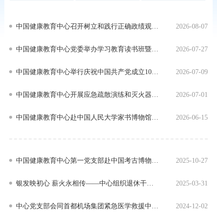
中国健康教育中心召开树立和践行正确政绩观学习教育交流研讨会
2026-08-07
中国健康教育中心党委举办学习教育读书班暨中心党委理论学习中心组（扩大）学习
2026-07-27
中国健康教育中心举行庆祝中国共产党成立105周年系列活动
2026-07-09
中国健康教育中心开展应急疏散演练和灭火器实操培训
2026-07-01
中国健康教育中心赴中国人民大学家书博物馆开展廉政教育
2026-06-15
中国健康教育中心第一党支部赴中国考古博物馆开展主题党日活动
2025-10-27
银发映初心 薪火永相传——中心组织退休干部开展党史教育沉浸式研学活动
2025-03-31
中心党支部会同首都机场集团紧急医学救援中心党支部开展联学共建主题党日活动
2024-12-02