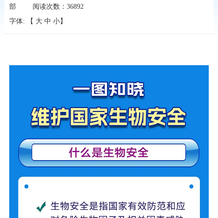
部
阅读次数：
36892
字体: 【
大
中
小
】